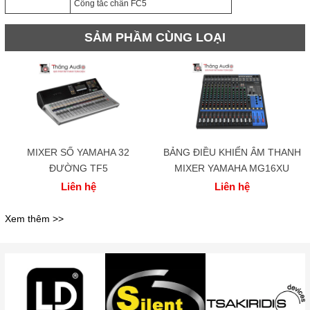
Công tắc chân FC5
SẢM PHẦM CÙNG LOẠI
MIXER SỐ YAMAHA 32
BẢNG ĐIỀU KHIỂN ÂM THANH
ĐƯỜNG TF5
MIXER YAMAHA MG16XU
Liên hệ
Liên hệ
Xem thêm >>