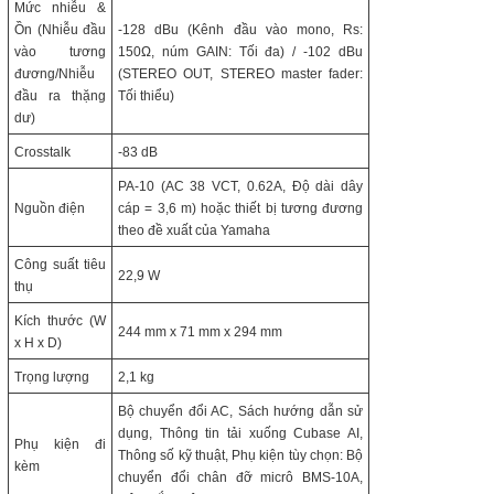
Mức nhiễu &
Ồn (Nhiễu đầu
-128 dBu (Kênh đầu vào mono, Rs:
vào tương
150Ω, núm GAIN: Tối đa) / -102 dBu
đương/Nhiễu
(STEREO OUT, STEREO master fader:
đầu ra thặng
Tối thiểu)
dư)
Crosstalk
-83 dB
PA-10 (AC 38 VCT, 0.62A, Độ dài dây
Nguồn điện
cáp = 3,6 m) hoặc thiết bị tương đương
theo đề xuất của Yamaha
Công suất tiêu
22,9 W
thụ
Kích thước (W
244 mm x 71 mm x 294 mm
x H x D)
Trọng lượng
2,1 kg
Bộ chuyển đổi AC, Sách hướng dẫn sử
dụng, Thông tin tải xuống Cubase AI,
Phụ kiện đi
Thông số kỹ thuật, Phụ kiện tùy chọn: Bộ
kèm
chuyển đổi chân đỡ micrô BMS-10A,