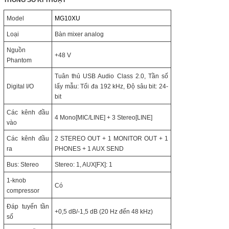
Model
MG10XU
Loại
Bàn mixer analog
Nguồn
+48 V
Phantom
Tuân thủ USB Audio Class 2.0, Tần số
Digital I/O
lấy mẫu: Tối đa 192 kHz, Độ sâu bit: 24-
bit
Các kênh đầu
4 Mono[MIC/LINE] + 3 Stereo[LINE]
vào
Các kênh đầu
2 STEREO OUT + 1 MONITOR OUT + 1
ra
PHONES + 1 AUX SEND
Bus: Stereo
Stereo: 1, AUX[FX]: 1
1-knob
Có
compressor
Đáp tuyến tần
+0,5 dB/-1,5 dB (20 Hz đến 48 kHz)
số