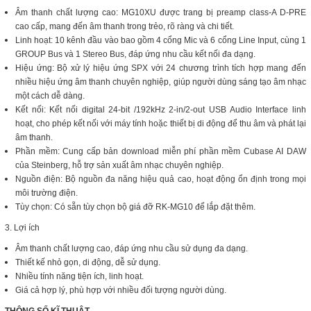
Âm thanh chất lượng cao: MG10XU được trang bị preamp class-A D-PRE
cao cấp, mang đến âm thanh trong trẻo, rõ ràng và chi tiết.
Linh hoạt: 10 kênh đầu vào bao gồm 4 cổng Mic và 6 cổng Line Input, cùng 1
GROUP Bus và 1 Stereo Bus, đáp ứng nhu cầu kết nối đa dạng.
Hiệu ứng: Bộ xử lý hiệu ứng SPX với 24 chương trình tích hợp mang đến
nhiều hiệu ứng âm thanh chuyên nghiệp, giúp người dùng sáng tạo âm nhạc
một cách dễ dàng.
Kết nối: Kết nối digital 24-bit /192kHz 2-in/2-out USB Audio Interface linh
hoạt, cho phép kết nối với máy tính hoặc thiết bị di động để thu âm và phát lại
âm thanh.
Phần mềm: Cung cấp bản download miễn phí phần mềm Cubase AI DAW
của Steinberg, hỗ trợ sản xuất âm nhạc chuyên nghiệp.
Nguồn điện: Bộ nguồn đa năng hiệu quả cao, hoạt động ổn định trong mọi
môi trường điện.
Tùy chọn: Có sẵn tùy chọn bộ giá đỡ RK-MG10 để lắp đặt thêm.
3. Lợi ích
Âm thanh chất lượng cao, đáp ứng nhu cầu sử dụng đa dạng.
Thiết kế nhỏ gọn, di động, dễ sử dụng.
Nhiều tính năng tiện ích, linh hoạt.
Giá cả hợp lý, phù hợp với nhiều đối tượng người dùng.
THÔNG SỐ KĨ THUẬT