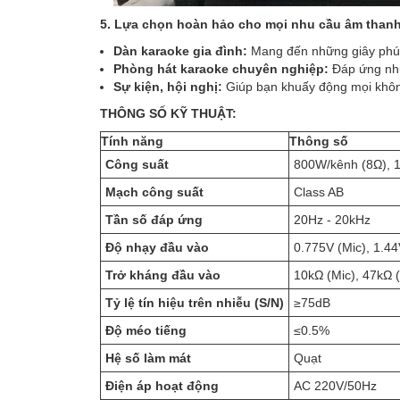
5. Lựa chọn hoàn hảo cho mọi nhu cầu âm thanh
Dàn karaoke gia đình:
Mang đến những giây phút g
Phòng hát karaoke chuyên nghiệp:
Đáp ứng nhu
Sự kiện, hội nghị:
Giúp bạn khuấy động mọi khôn
THÔNG SỐ KỸ THUẬT:
Tính năng
Thông số
Công suất
800W/kênh (8Ω), 
Mạch công suất
Class AB
Tần số đáp ứng
20Hz - 20kHz
Độ nhạy đầu vào
0.775V (Mic), 1.44
Trở kháng đầu vào
10kΩ (Mic), 47kΩ (
Tỷ lệ tín hiệu trên nhiễu (S/N)
≥75dB
Độ méo tiếng
≤0.5%
Hệ số làm mát
Quạt
Điện áp hoạt động
AC 220V/50Hz