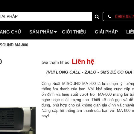
0989.95.
ANG CHỦ
SẢN PHẨM
GIỚI THIỆU
GIẢI PHÁP
LIÊ
SOUND MA-800
0
Liên hệ
Giá tham khảo:
(VUI LÒNG CALL - ZALO - SMS ĐỂ CÓ GIÁ 
Công Suất MISOUND MA-800 là lựa chọn lý tưởn
thống âm thanh của bạn. Với khả năng cung cấp c
ổn định và hiệu suất vượt trội, MA-800 mang lại tr
nghe nhạc chất lượng cao. Thiết kế nhỏ gọn và dễ
dụng, phù hợp cho cả không gian gia đình và chuyê
Nâng cấp hệ thống âm thanh của bạn với MA-800 
nay!