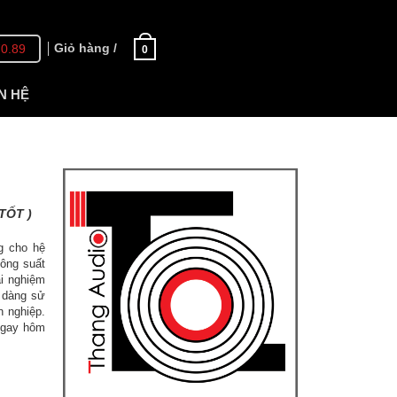
Giỏ hàng /
70.89
0
N HỆ
TỐT )
g cho hệ
ông suất
ải nghiệm
 dàng sử
n nghiệp.
ngay hôm