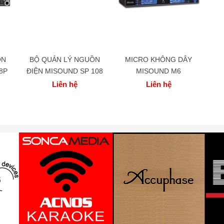
ỒN
BỘ QUẢN LÝ NGUỒN
MICRO KHÔNG DÂY
M
8P
ĐIỆN MISOUND SP 108
MISOUND M6
Liên hệ
Liên hệ