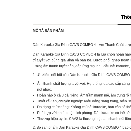
Thôn
MÔ TẢ SẢN PHẨM
Dàn Karaoke Gia Đình CAVS COMBO 4 - Âm Thanh Chất Lượng,
Dàn Karaoke Gia Đình CAVS COMBO 4 là lựa chọn hoàn hảo c
trí tuyệt vời cùng gia đình và bạn bè. Được phối ghép ho
lượng âm thanh tuyệt hảo, đáp ứng mọi nhu cầu hát karaoke,
1. Ưu điểm nổi bật của Dàn Karaoke Gia Đình CAVS COMBO 
Âm thanh chất lượng tuyệt vời: Hệ thống loa cao cấp cùng 
nốt nhạc.
Hoàn hảo ở cả 3 dải tiếng: Âm trầm mạnh mẽ, âm trung rõ r
Thiết kế đẹp, chuyên nghiệp: Kiểu dáng sang trọng, hiện đạ
Đa dạng chức năng: Không chỉ hát karaoke, bạn còn có thể
Phù hợp với nhiều diện tích phòng: Dàn karaoke có thể sử
Thương hiệu uy tín: CAVS là thương hiệu âm thanh nổi tiếng
2. Bộ sản phẩm Dàn Karaoke Gia Đình CAVS COMBO 4 bao 