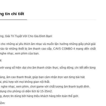
g tin chi tiết
 Giải Trí Tuyệt Vời Cho Gia Đình Bạn!
ho những ai yêu thích âm nhạc và muốn tận hưởng những giây phút giải
àn hảo từ những thiết bị âm thanh cao cấp, CAVS COMBO 4 mang đến chất
 nghe nhạc, xem phim của bạn.
4:
với vang số hiện đại cho âm thanh chân thực, sống động, chi tiết đến từng
àng, âm cao thanh thoát, giúp bạn cảm nhận trọn vẹn từng bài hát.
i, phù hợp với mọi không gian nội thất.
 nghe nhạc, xem phim, chơi game với chất lượng âm thanh tuyệt đỉnh.
 dụng cho phòng có diện tích từ 15-35m2.
, được tin dùng bởi hàng triệu khách hàng trên toàn thế giới.
gồm: