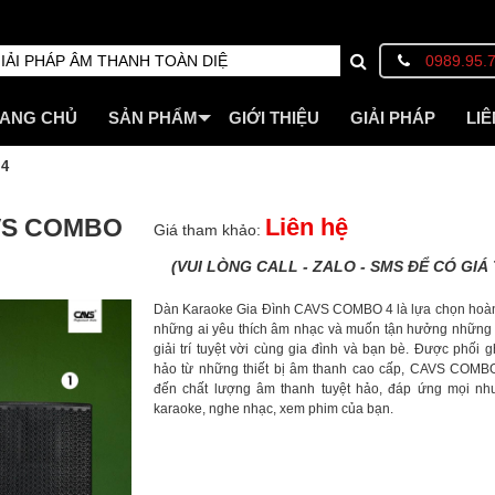
0989.95.
ANG CHỦ
SẢN PHẨM
GIỚI THIỆU
GIẢI PHÁP
LIÊ
 4
VS COMBO
Liên hệ
Giá tham khảo:
(VUI LÒNG CALL - ZALO - SMS ĐỂ CÓ GIÁ 
Dàn Karaoke Gia Đình CAVS COMBO 4 là lựa chọn hoà
những ai yêu thích âm nhạc và muốn tận hưởng những 
giải trí tuyệt vời cùng gia đình và bạn bè. Được phối 
hảo từ những thiết bị âm thanh cao cấp, CAVS COM
đến chất lượng âm thanh tuyệt hảo, đáp ứng mọi nh
karaoke, nghe nhạc, xem phim của bạn.