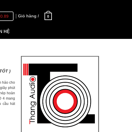
Giỏ hàng /
70.89
0
N HỆ
TỐT )
n hảo cho
giây phút
ghép hoàn
BO 4 mang
u cầu hát