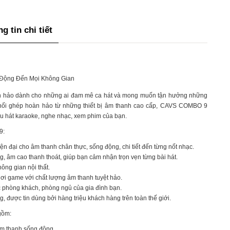
g tin chi tiết
Động Đến Mọi Không Gian
 hảo dành cho những ai đam mê ca hát và mong muốn tận hưởng những
c phối ghép hoàn hảo từ những thiết bị âm thanh cao cấp, CAVS COMBO 9
u hát karaoke, nghe nhạc, xem phim của bạn.
9:
n đại cho âm thanh chân thực, sống động, chi tiết đến từng nốt nhạc.
, âm cao thanh thoát, giúp bạn cảm nhận trọn vẹn từng bài hát.
ông gian nội thất.
ơi game với chất lượng âm thanh tuyệt hảo.
c phòng khách, phòng ngủ của gia đình bạn.
, được tin dùng bởi hàng triệu khách hàng trên toàn thế giới.
gồm:
m thanh sống động.