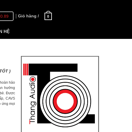
Giỏ hàng /
70.89
0
N HỆ
TỐT )
 hoàn hảo
ận hưởng
n bè. Được
cấp, CAVS
p ứng mọi