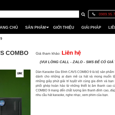
0989.95.
ANG CHỦ
SẢN PHẨM
GIỚI THIỆU
GIẢI PHÁP
LIÊ
 9
VS COMBO
Liên hệ
Giá tham khảo:
(VUI LÒNG CALL - ZALO - SMS ĐỂ CÓ GIÁ 
Dàn Karaoke Gia Đình CAVS COMBO 9 là bộ sản phẩm
dành cho những ai đam mê ca hát và mong muốn t
những giây phút giải trí tuyệt vời cùng gia đình và bạ
phối ghép hoàn hảo từ những thiết bị âm thanh cao 
COMBO 9 mang đến chất lượng âm thanh đỉnh cao, đá
nhu cầu hát karaoke, nghe nhạc, xem phim của bạn.