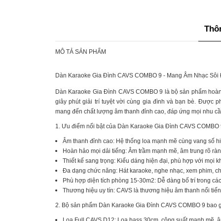
Thôn
MÔ TẢ SẢN PHẨM
Dàn Karaoke Gia Đình CAVS COMBO 9 - Mang Âm Nhạc Sôi 
Dàn Karaoke Gia Đình CAVS COMBO 9 là bộ sản phẩm hoàn
giây phút giải trí tuyệt vời cùng gia đình và bạn bè. Đượ
mang đến chất lượng âm thanh đỉnh cao, đáp ứng mọi nhu cầ
1. Ưu điểm nổi bật của Dàn Karaoke Gia Đình CAVS COMBO 
Âm thanh đỉnh cao: Hệ thống loa mạnh mẽ cùng vang số hiệ
Hoàn hảo mọi dải tiếng: Âm trầm mạnh mẽ, âm trung rõ ràng
Thiết kế sang trọng: Kiểu dáng hiện đại, phù hợp với mọi kh
Đa dạng chức năng: Hát karaoke, nghe nhạc, xem phim, ch
Phù hợp diện tích phòng 15-30m2: Dễ dàng bố trí trong cá
Thương hiệu uy tín: CAVS là thương hiệu âm thanh nổi tiếng
2. Bộ sản phẩm Dàn Karaoke Gia Đình CAVS COMBO 9 bao 
Loa Full CAVS D12: Loa bass 30cm, công suất mạnh mẽ, â