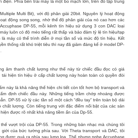
điện. Phía bên trái máy là một bo mạch lớn, trên đó tập trung
ltiple Multi Bit), với độ phân giải 20bit. Nguyên lý hoạt động
hoạt động song song, nhờ thế độ phân giải của nó cao hơn các
y Accuphase DP-55, mỗi kênh tín hiệu sử dụng 3 con DAC loại
y luôn có độ méo tiếng rất thấp và bảo đảm tỷ lệ tín hiệu/tạp
à máy có thể trình diễn ở mọi tần số và mức độ tín hiệu. Kết
n thống rất khó triệt tiêu thì nay đã giảm đáng kể ở model DP-
.
ng âm thanh chất lượng như thế này từ chiếc đầu đọc có giá
tái hiện tín hiệu ở cấp chất lượng này hoàn toàn có quyền đòi
m này là khả năng thể hiện chi tiết còn tốt hơn bộ transport và
hẩm định chiếc đầu này. Những tiếng trầm chớp nhoáng được
n. DP-55 xử lý các tần số một cách “đều tay” trên toàn bộ dải
 chất lượng. Còn tiếng trung với đặc điểm nổi bật của các sản
hiện được rõ nhất khả năng tiềm ẩn của Dp-55.
thế vượt trội của DP-55. Trong những bản nhạc mà chúng tôi
giới của bức tường phía sau. Với Theta transport và DAC, tôi
ng được quá ra phía sau lưng loa. Thế nhưng nghe Accuphase