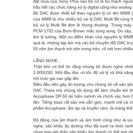
đặt mua của Sony. Phía sau bộ cơ là bo mạch nguồn 
hầu hết các chức năng xử lý digital cũng như analog.
Bộ DAC được thiết kế theo nguyên lý có tên MMB (Mu
của MMB là cho nhiều bộ xử lý DAC Multi Bit cùng 
bộ xử lý Multi Bit đơn lẻ thong thường. Trong má
PCM-1702 của Burn-Brown mắc song song. Do vậy, má
âm lý tưởng. Một ưu điểm khác của nguyên lý MMB l
quả là, những tạp âm mà các bộ chuyển đổi DAC truyề
55 nên âm thanh trở nên trong trẻo, rõ nét hơn nhiều
LẮNG NGHE…
Thật khó có thể tin rằng chúng tôi được nghe nhữ
2.000USD. Một đầu đọc có tốc độ xử lý và khả năng 
hỏi mức giá cao gấp đôi.
Điều đầu tiên gây ấn tượng cho chúng tôi về sản phẩ
DAC Theta mà chúng tôi dùng để làm chuẩn khi t
Accuphase DP-55 tái hiện nahnh và chính xác hơn hẳ
tần. Tiếng bass rất sâu mà vẫn gọn, mạnh mẽ và có
phẩm Accuphase: ấm áp và truyền cảm, là mảng thể 
Độ động của âm thanh và âm hình cũng như là ưu 
nghe, sân khấu ấy dường như đã vượt ra khỏi ranh 
chưa bao giờ thấy sân khấu âm thanh có thể mở rộ