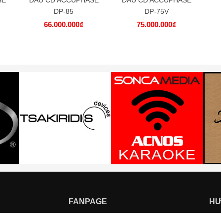
DP-85
DP-75V
66.000.000₫
75.000.000₫
FANPAGE
HƯ
Hướ