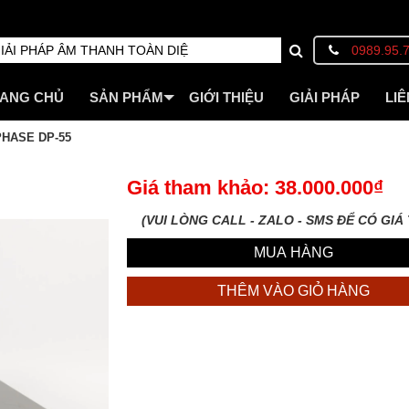
0989.95.
ANG CHỦ
SẢN PHẨM
GIỚI THIỆU
GIẢI PHÁP
LIÊ
HASE DP-55
Giá tham khảo: 38.000.000₫
(VUI LÒNG CALL - ZALO - SMS ĐỂ CÓ GIÁ 
MUA HÀNG
THÊM VÀO GIỎ HÀNG