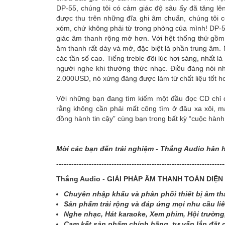
DP-55, chúng tôi có cảm giác độ sâu ấy đã tăng lê
được thu trên những đĩa ghi âm chuẩn, chúng tôi
xóm, chứ không phải từ trong phòng của mình! DP-
giác âm thanh rộng mở hơn. Với hệt thống thử gồm 
âm thanh rất dày và mở, đặc biệt là phần trung âm
các tần số cao. Tiếng treble đôi lúc hơi sáng, nhất
người nghe khi thường thức nhạc. Điều đáng nói nh
2.000USD, nó xứng đáng được làm từ chất liệu tốt h
Với những bạn đang tìm kiếm một đầu đọc CD chỉ 
rằng không cần phải mất công tìm ở đâu xa xôi, m
đồng hành tin cậy” cùng bạn trong bất kỳ “cuộc hà
Mời các bạn đến trải nghiệm - Thắng Audio hân 
-------------------------------------------------------------------
Thắng Audio
-
GIẢI PHÁP ÂM THANH TOÀN DIỆN
Chuyên nhập khẩu và phân phối thiết bị âm tha
Sản phẩm trải rộng và đáp ứng mọi nhu cầu li
Nghe nhạc, Hát karaoke, Xem phim, Hội trường,
Cam kết sản phẩm chính hãng, tư vấn lắp đặt 