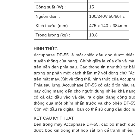
Công suất (W) :
15
Nguồn điện :
100/240V 50/60Hz
Kích thước (mm) :
475 x 140 x 384mm
Trọng lượng (kg) :
10.8
HÌNH THỨC
Accuphase DP-55 là một chiếc đầu đọc được thiết
truyền thống của hang. Chính giữa là của đĩa và màn
trên nền đen phía sau. Các thong tin như thứ tự b
tương tự phản một cách thẩm mỹ với dòng chữ “Acc
trên mặt máy. Xét về tổng thể, hình thức của Accup
Phía sau lựng, Accuphase DP-55 có các ổ tín hiệu 
này cũng mang đến cho người dùng nhiều khả năng k
có cả các đầu vào và đầu ra digital dạng đồng trục 
thông qua một phím nhấn trước và cho phép DP-5
Còn với đầu ra digital, bạn có thể sử dụng đầu đọc 
KẾT CẤU KỸ THUẬT
Bên trong máy Accuphase DP-55, các bo mạch được 
được bọc kín trong một hộp sắt lớn để tránh nhiễu