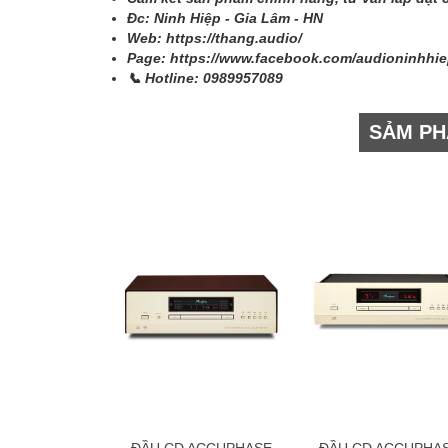
Đc: Ninh Hiệp - Gia Lâm - HN
Web: https://thang.audio/
Page: https://www.facebook.com/audioninhhi
📞 Hotline:
0989957089
SẢM PH
ĐẦU CD ACCUPHASE
ĐẦU CD ACCUPHA