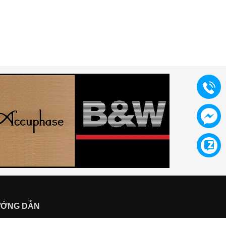
DP-75
DP-67
45.000.000₫
58.000.000₫
ỚNG DẪN
ng dẫn mua hàng