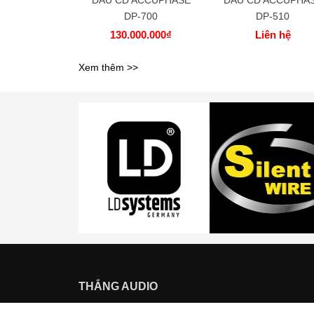
DP-700
DP-510
130.000.000₫
Liên hệ
Xem thêm >>
THẮNG AUDIO
GIẢI PHÁP ÂM THANH TOÀN DIỆN