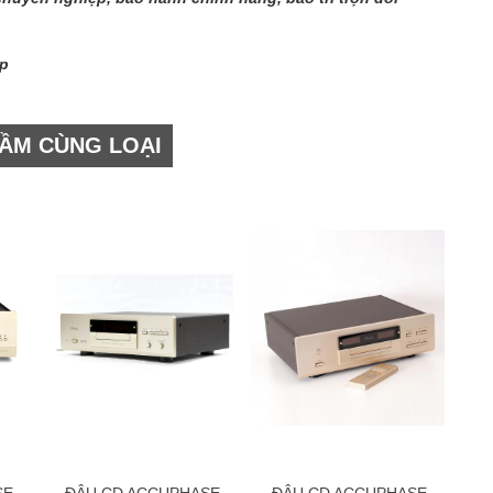
ep
ẦM CÙNG LOẠI
SE
ĐÂU CD ACCUPHASE
ĐÂU CD ACCUPHASE
Đ