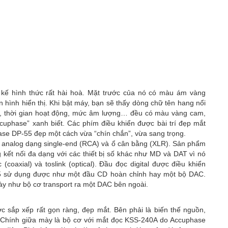
 kế hình thức rất hài hoà. Mặt trước của nó có màu ám vàng
 hình hiển thị. Khi bật máy, bạn sẽ thấy dòng chữ tên hang nổi
ài, thời gian hoạt động, mức âm lượng… đều có màu vàng cam,
uphase” xanh biết. Các phím điều khiển được bài trí đẹp mắt
hase DP-55 đẹp một cách vừa “chín chắn”, vừa sang trọng.
ra analog dạng single-end (RCA) và ổ cân bằng (XLR). Sản phẩm
ết nối đa dạng với các thiết bị số khác như MD và DAT vì nó
(coaxial) và toslink (optical). Đầu đọc digital được điều khiển
5 sử dụng được như một đầu CD hoàn chỉnh hay một bộ DAC.
này như bộ cơ transport ra một DAC bên ngoài.
sắp xếp rất gọn ràng, đẹp mắt. Bên phải là biến thế nguồn,
. Chính giữa mày là bộ cơ với mắt đọc KSS-240A do Accuphase