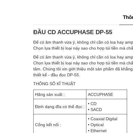
Thôn
ĐẦU CD ACCUPHASE DP-55
Để có âm thanh vừa ý, không chỉ cần có loa hay ampl
Chọn lựa thiết bị loại này sao cho hợp túi tiền mà chấ
Để có âm thanh vừa ý, không chỉ cần có loa hay ampl
Chọn lựa thiết bị loại này sao cho hợp túi tiền mà ch
tâm. Chúng tôi xin giới thiệu một sản phẩm đã khẳn
thiết kế - đầu đọc DP-55.
THÔNG SỐ KĨ THUẬT
Hãng sản xuất :
ACCUPHASE
• CD
Định dạng đĩa có thể đọc :
• SACD
• Coaxial Digital
Cổng kết nối :
• Optical
• Ethernet