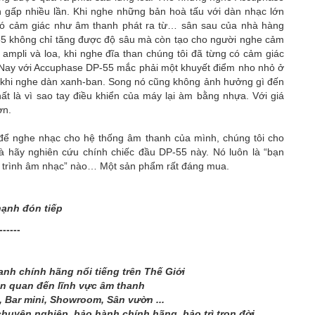
n gấp nhiều lần. Khi nghe những bản hoà tấu với dàn nhạc lớn
 có cảm giác như âm thanh phát ra từ… sân sau của nhà hàng
55 không chỉ tăng được độ sâu mà còn tạo cho người nghe cảm
ampli và loa, khi nghe đĩa than chúng tôi đã từng có cảm giác
. Nay với Accuphase DP-55 mắc phải một khuyết điểm nho nhỏ ở
 là khi nghe dàn xanh-ban. Song nó cũng không ảnh hưởng gì đến
ất là vì sao tay điều khiển của máy lại àm bằng nhựa. Với giá
ơn.
để nghe nhạc cho hệ thống âm thanh của mình, chúng tôi cho
à hãy nghiên cứu chính chiếc đầu DP-55 này. Nó luôn là “bạn
nh trình âm nhạc” nào… Một sản phẩm rất đáng mua.
hạnh đón tiếp
------
nh chính hãng nổi tiếng trên Thế Giới
ên quan đến lĩnh vực âm thanh
 Bar mini, Showroom, Sân vườn ...
chuyên nghiệp, bảo hành chính hãng, bảo trì trọn đời