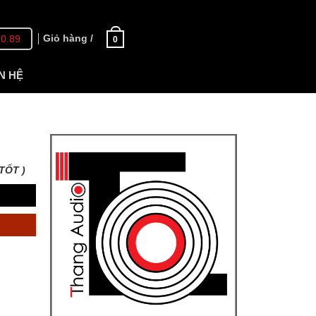
Giỏ hàng /
70.89
0
N HỆ
TỐT )