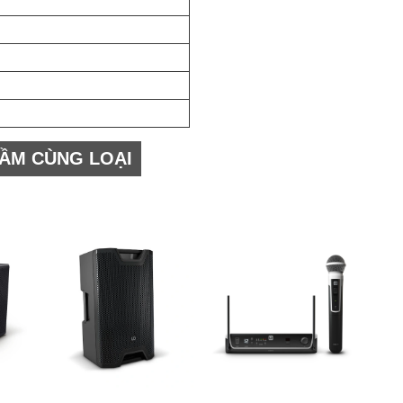
ẦM CÙNG LOẠI