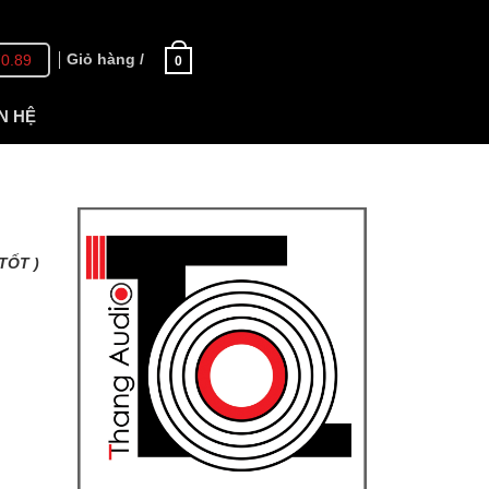
Giỏ hàng /
70.89
0
N HỆ
TỐT )