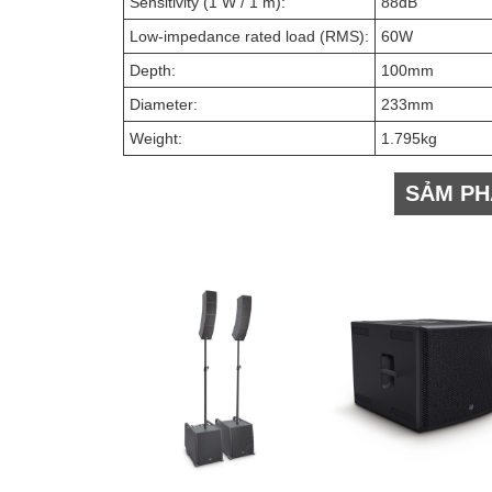
Sensitivity (1 W / 1 m):
88dB
Low-impedance rated load (RMS):
60W
Depth:
100mm
Diameter:
233mm
Weight:
1.795kg
SẢM PH