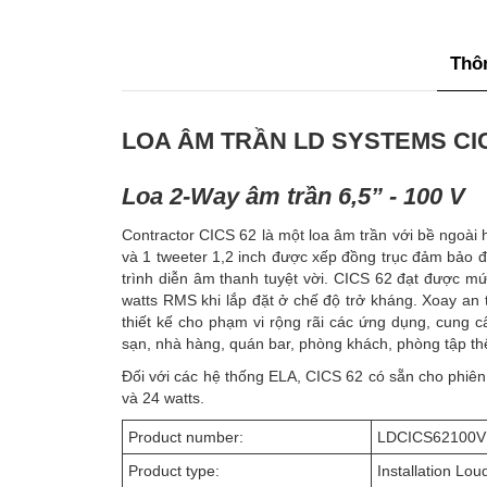
Thôn
LOA ÂM TRẦN LD SYSTEMS CIC
Loa 2-Way âm trần 6,5” - 100 V
Contractor CICS 62 là một loa âm trần với bề ngoài h
và 1 tweeter 1,2 inch được xếp đồng trục đảm bảo 
trình diễn âm thanh tuyệt vời. CICS 62 đạt được m
watts RMS khi lắp đặt ở chế độ trở kháng. Xoay an
thiết kế cho phạm vi rộng rãi các ứng dụng, cung c
sạn, nhà hàng, quán bar, phòng khách, phòng tập th
Đối với các hệ thống ELA, CICS 62 có sẵn cho phiên
và 24 watts.
Product number:
LDCICS62100V
Product type:
Installation Lo