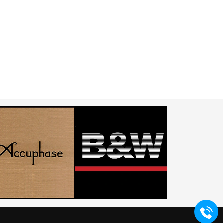
LOA SIÊU TRẦM LD
LOA SIÊU TRẦM LD
SYSTEMS SUB 10A
SYSTEMS STINGER SUB
15 AG3
15.000.000₫
27.000.000₫