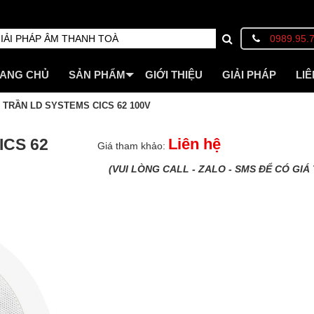
0989.95.
ANG CHỦ
SẢN PHẨM
GIỚI THIỆU
GIẢI PHÁP
LIÊ
 TRẦN LD SYSTEMS CICS 62 100V
ICS 62
Liên hệ
Giá tham khảo:
(VUI LÒNG CALL - ZALO - SMS ĐỂ CÓ GIÁ 