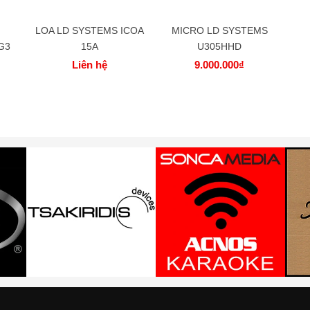
LOA LD SYSTEMS ICOA
MICRO LD SYSTEMS
G3
15A
U305HHD
Liên hệ
9.000.000₫