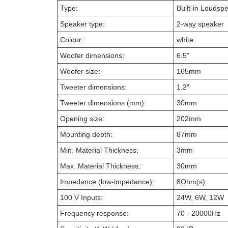
Type:
Built-in Loudspe
Speaker type:
2-way speaker
Colour:
white
Woofer dimensions:
6.5"
Woofer size:
165mm
Tweeter dimensions:
1.2"
Tweeter dimensions (mm):
30mm
Opening size:
202mm
Mounting depth:
87mm
Min. Material Thickness:
3mm
Max. Material Thickness:
30mm
Impedance (low-impedance):
8Ohm(s)
100 V Inputs:
24W, 6W, 12W
Frequency response:
70 - 20000Hz