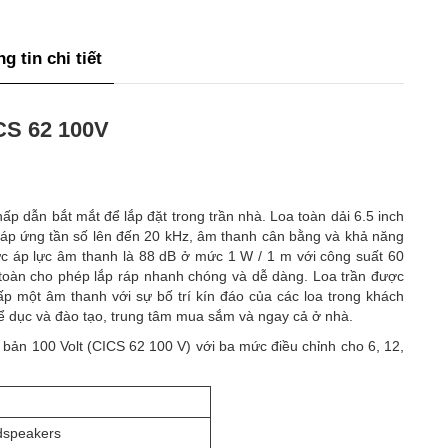
g tin chi tiết
S 62 100V
ấp dẫn bắt mắt để lắp đặt trong trần nhà. Loa toàn dải 6.5 inch
đáp ứng tần số lên đến 20 kHz, âm thanh cân bằng và khả năng
ức áp lực âm thanh là 88 dB ở mức 1 W / 1 m với công suất 60
 toàn cho phép lắp ráp nhanh chóng và dễ dàng. Loa trần được
ấp một âm thanh với sự bố trí kín đáo của các loa trong khách
ể dục và đào tạo, trung tâm mua sắm và ngay cả ở nhà.
 bản 100 Volt (CICS 62 100 V) với ba mức điều chỉnh cho 6, 12,
udspeakers