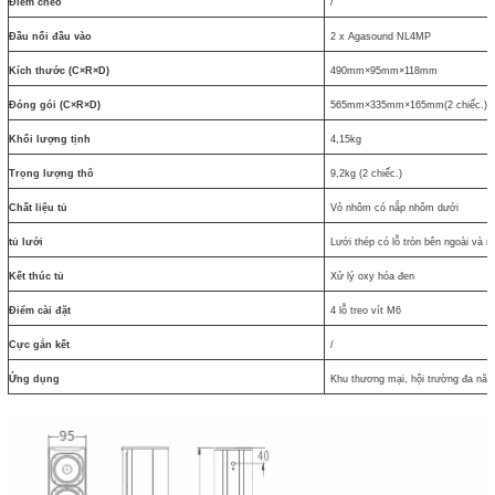
Điểm chéo
/
Đầu nối đầu vào
2 x Agasound NL4MP
Kích thước (C×R×D)
490mm×95mm×118mm
Đóng gói (C×R×D)
565mm×335mm×165mm(2 chiếc.)
Khối lượng tịnh
4,15kg
Trọng lượng thô
9,2kg (2 chiếc.)
Chất liệu tủ
Vỏ nhôm có nắp nhôm dưới
tủ lưới
Lưới thép có lỗ tròn bên ngoài và 
Kết thúc tủ
Xử lý oxy hóa đen
Điểm cài đặt
4 lỗ treo vít M6
Cực gắn kết
/
Ứng dụng
Khu thương mại, hội trường đa năng