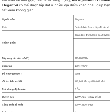
Với thiết kế nhỏ gọn, tinh tế và sang trọng,
loa Agasound Column
Elegant-4
có thể được lắp đặt ở nhiều địa điểm khác nhau giúp bạn
tiết kiệm không gian.
Người mẫu
Elegant-4
Kiểu
Ba inch bốn đơn vị đầy đủ tần số
Toàn dải：4×3″(70mm)/0.75″(20mm
Thành phần
Đáp ứng tần số (+/-5dB)
110-20000Hz
phân tán
100°H×90°V
Độ nhạy (1m/1W）
93dB
tối đa. Đầu ra SPL
113,8dB liên tục/119,8dB đỉnh
Trở kháng định mức
8 Ôm
Quyền lực
120W AES / 480W ĐỈNH
Công suất đề xuất
200W-250W@8Ω