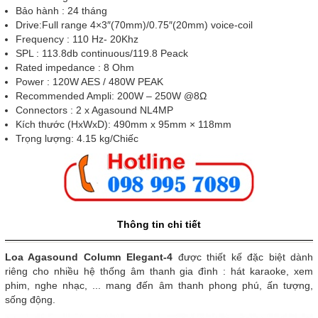
Bảo hành : 24 tháng
Drive:Full range 4×3″(70mm)/0.75″(20mm) voice-coil
Frequency : 110 Hz- 20Khz
SPL : 113.8db continuous/119.8 Peack
Rated impedance : 8 Ohm
Power : 120W AES / 480W PEAK
Recommended Ampli: 200W – 250W @8Ω
Connectors : 2 x Agasound NL4MP
Kích thước (HxWxD): 490mm x 95mm × 118mm
Trọng lượng: 4.15 kg/Chiếc
Thông tin chi tiết
Loa Agasound Column Elegant-4
được thiết kế đặc biệt dành
riêng cho nhiều hệ thống âm thanh gia đình : hát karaoke, xem
phim, nghe nhạc, ... mang đến âm thanh phong phú, ấn tượng,
sống động.