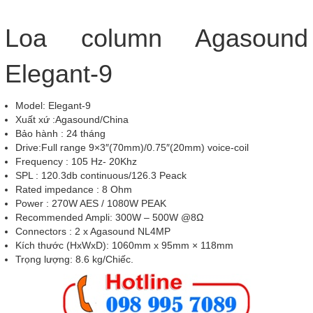
Loa column Agasound
Elegant-9
Model: Elegant-9
Xuất xứ :Agasound/China
Bảo hành : 24 tháng
Drive:Full range 9×3″(70mm)/0.75″(20mm) voice-coil
Frequency : 105 Hz- 20Khz
SPL : 120.3db continuous/126.3 Peack
Rated impedance : 8 Ohm
Power : 270W AES / 1080W PEAK
Recommended Ampli: 300W – 500W @8Ω
Connectors : 2 x Agasound NL4MP
Kích thước (HxWxD): 1060mm x 95mm × 118mm
Trọng lượng: 8.6 kg/Chiếc.