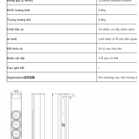
Đóng gói (C×R×D)
1135mm×188mm×165mm
Khối lượng tịnh
8,6kg
Trọng lượng thô
9,6kg
Chất liệu tủ
Vỏ nhôm có nắp nhôm dưới
tủ lưới
Lưới thép có lỗ tròn bên ngoài
Kết thúc tủ
Xử lý oxy hóa đen
Điểm cài đặt
4 lỗ treo vít M6
Cực gắn kết
/
Application适用范围
Khu thương mại, hội trường đa