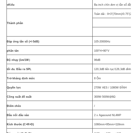
sKiểu
Ba inch chín đơn vị tần số đầy
Toàn dải：9×3″(70mm)/0.75″(2
Thành phần
Đáp ứng tần số (+/-5dB)
105-20000Hz
phân tán
100°H×90°V
Độ nhạy (1m/1W）
96dB
tối đa. Đầu ra SPL
120,3dB liên tục/126,3dB đỉnh
Trở kháng định mức
8 Ôm
Quyền lực
270W AES / 1080W ĐỈNH
Công suất đề xuất
300W-500W@8Ω
Điểm chéo
/
Đầu nối đầu vào
2 x Agasound NL4MP
Kích thước (C×R×D)
1060mm×95mm×118mm