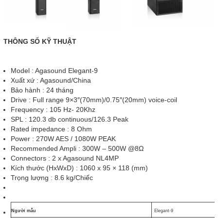
THÔNG SỐ KỸ THUẬT
Model : Agasound Elegant-9
Xuất xứ : Agasound/China
Bảo hành : 24 tháng
Drive : Full range 9×3″(70mm)/0.75″(20mm) voice-coil
Frequency : 105 Hz- 20Khz
SPL : 120.3 db continuous/126.3 Peak
Rated impedance : 8 Ohm
Power : 270W AES / 1080W PEAK
Recommended Ampli : 300W – 500W @8Ω
Connectors : 2 x Agasound NL4MP
Kích thước (HxWxD) : 1060 x 95 × 118 (mm)
Trọng lượng : 8.6 kg/Chiếc
Người mẫu
Elegant-9