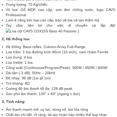
Trọng lượng: 70 Kg/chiếc
Vỏ loa: Gỗ MDF cao cấp, sơn đen chống xước, logo CAVS
Professional
Lưới ê căng kim loại cao cấp, bảo vệ loa và tạo thẩm mỹ
Tay cầm tiện lợi cho việc di chuyển và lắp đặt
2, Hệ thống loa:
Hệ thống: Bass-reflex, Column Array Full-Range
Loa trầm: 1 loa đường kính 40cm (15 inch), nam châm Ferrite
Loa trung: 4 loa
Loa treble: 1 loa
Công suất (Continuous/Program/Peak): 300W / 450W / 600W
Dải tần (-3 dB): 50Hz – 20kHz
Độ nhạy: 98 dB (1w @ 1m)
Trở kháng: 8Ω
Cường độ âm thanh tối đa: 128 dB peak
Góc phủ âm thanh: 120° x 40° (ngang x dọc)
3, Tính năng:
Âm thanh mạnh mẽ, uy lực, bùng nổ, lan tỏa rộng
Chất âm chi tiết, rõ ràng, tái tạo hoàn hảo nhiều thể loại nhạc