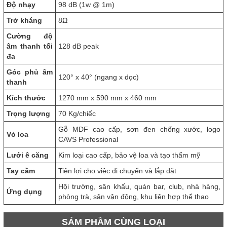
Độ nhạy
98 dB (1w @ 1m)
Trở kháng
8Ω
Cường độ
âm thanh tối
128 dB peak
đa
Góc phủ âm
120° x 40° (ngang x dọc)
thanh
Kích thước
1270 mm x 590 mm x 460 mm
Trọng lượng
70 Kg/chiếc
Gỗ MDF cao cấp, sơn đen chống xước, logo
Vỏ loa
CAVS Professional
Lưới ê căng
Kim loại cao cấp, bảo vệ loa và tạo thẩm mỹ
Tay cầm
Tiện lợi cho việc di chuyển và lắp đặt
Hội trường, sân khấu, quán bar, club, nhà hàng,
Ứng dụng
phòng trà, sân vận động, khu liên hợp thể thao
SẢM PHẦM CÙNG LOẠI