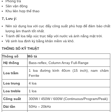
Phòng trà
Sân vận động
Khu liên hợp thể thao
7, Lưu ý:
Nên sử dụng loa với cục đẩy công suất phù hợp để đảm bảo chất
lượng âm thanh tốt nhất.
Tránh để loa tiếp xúc trực tiếp với nước và ánh nắng mặt trời.
Vệ sinh loa định kỳ bằng khăn mềm và khô.
THÔNG SỐ KỸ THUẬT
Thông số
Mô tả
Hệ thống
Bass-reflex, Column Array Full-Range
1 loa đường kính 40cm (15 inch), nam châm
Loa trầm
Ferrite
Loa trung
4 loa
Loa treble
1 loa
Công suất
300W / 450W / 600W (Continuous/Program/Peak)
Dải tần
50Hz – 20kHz