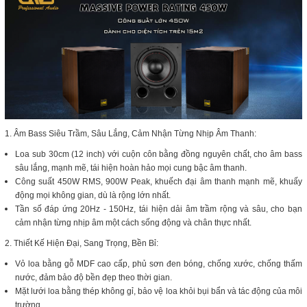
1. Âm Bass Siêu Trầm, Sâu Lắng, Cảm Nhận Từng Nhịp Âm Thanh:
Loa sub 30cm (12 inch) với cuộn côn bằng đồng nguyên chất, cho âm bass
sâu lắng, mạnh mẽ, tái hiện hoàn hảo mọi cung bậc âm thanh.
Công suất 450W RMS, 900W Peak, khuếch đại âm thanh mạnh mẽ, khuấy
động mọi không gian, dù là rộng lớn nhất.
Tần số đáp ứng 20Hz - 150Hz, tái hiện dải âm trầm rộng và sâu, cho bạn
cảm nhận từng nhịp âm một cách sống động và chân thực nhất.
2. Thiết Kế Hiện Đại, Sang Trọng, Bền Bỉ:
Vỏ loa bằng gỗ MDF cao cấp, phủ sơn đen bóng, chống xước, chống thấm
nước, đảm bảo độ bền đẹp theo thời gian.
Mặt lưới loa bằng thép không gỉ, bảo vệ loa khỏi bụi bẩn và tác động của môi
trường.