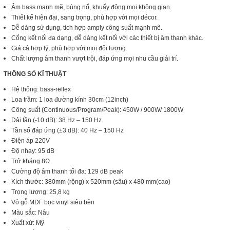
Âm bass mạnh mẽ, bùng nổ, khuấy động mọi không gian.
Thiết kế hiện đại, sang trọng, phù hợp với mọi décor.
Dễ dàng sử dụng, tích hợp amply công suất mạnh mẽ.
Cổng kết nối đa dạng, dễ dàng kết nối với các thiết bị âm thanh khác.
Giá cả hợp lý, phù hợp với mọi đối tượng.
Chất lượng âm thanh vượt trội, đáp ứng mọi nhu cầu giải trí.
THÔNG SỐ KĨ THUẬT
Hệ thống: bass-reflex
Loa trầm: 1 loa đường kính 30cm (12inch)
Công suất (Continuous/Program/Peak): 450W / 900W/ 1800W
Dải tần (-10 dB): 38 Hz – 150 Hz
Tần số đáp ứng (±3 dB): 40 Hz – 150 Hz
Điện áp 220V
Độ nhạy: 95 dB
Trở kháng 8Ω
Cường độ âm thanh tối đa: 129 dB peak
Kích thước: 380mm (rộng) x 520mm (sâu) x 480 mm(cao)
Trọng lượng: 25,8 kg
Vỏ gỗ MDF bọc vinyl siêu bền
Màu sắc: Nâu
Xuất xứ: Mỹ