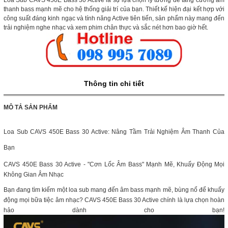
Loa Sub CAVS 450E Bass 30 Active là sự lựa chọn lý tưởng để tăng cường âm
thanh bass mạnh mẽ cho hệ thống giải trí của bạn. Thiết kế hiện đại kết hợp với
công suất đáng kinh ngạc và tính năng Active tiên tiến, sản phẩm này mang đến
trải nghiệm nghe nhạc và xem phim chân thực và sắc nét hơn bao giờ hết.
Thông tin chi tiết
MÔ TẢ SẢN PHẨM
Loa Sub CAVS 450E Bass 30 Active: Nâng Tầm Trải Nghiệm Âm Thanh Của
Bạn
CAVS 450E Bass 30 Active - "Cơn Lốc Âm Bass" Mạnh Mẽ, Khuấy Động Mọi
Không Gian Âm Nhạc
Bạn đang tìm kiếm một loa sub mang đến âm bass mạnh mẽ, bùng nổ để khuấy
động mọi bữa tiệc âm nhạc? CAVS 450E Bass 30 Active chính là lựa chọn hoàn
hảo dành cho bạn!