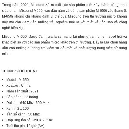
Trong năm 2021, Misound đã ra mắt các sản phẩm mới đầy thành công, như
siêu phẩm Misound M550i vào đầu năm và dòng sản phẩm M-650i vào tháng 8.
M-650i không chỉ khẳng định vị thế của Misound trên thị trường micro không
dây mà còn đem đến những trải nghiệm mới lạ với thiết kế độc đáo và công
nghệ hiện đại.
Misound M-650i được đánh giá là sẽ mang lại những trải nghiệm vượt trội và
khác biệt so với các sản phẩm micro khác trên thị trường. Đây là lựa chọn hàng
đầu cho những ai đang tìm kiếm sự đổi mới và chất lượng trong việc sử dụng
micro.
THÔNG SỐ KĨ THUẬT
Model : M-650i
Xuất xứ : China
Năm sản xuất : 2021
Bảo hành : 12 tháng .
Dải tần : 640 Mhz -690 Mhz
Kênh : 2 x 100
Tần số kênh : 50 Mhz
Đáp ứng tần số : 35Hz-20Khz
Tuổi thọ pin: 12 giờ (AA)