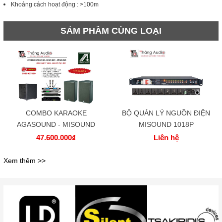
Khoảng cách hoạt động : >100m
SẢM PHẦM CÙNG LOẠI
COMBO KARAOKE
BỘ QUẢN LÝ NGUỒN ĐIỆN
AGASOUND - MISOUND
MISOUND 1018P
47.600.000₫
Liên hệ
Xem thêm >>