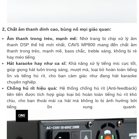
2, Chất âm thanh đỉnh cao, bùng nổ mọi giác quan:
Âm thanh trong trẻo, mạnh mẽ:
Nhờ trang bị chip xử lý âm
thanh DSP thế hệ mới nhất, CAVS MP800 mang đến chất âm
thanh trong trẻo, mạnh mẽ, bass chắc, treble sáng, không bị rè
hay méo tiếng.
Hát karaoke hay như ca sĩ:
Khả năng xử lý tiếng mic cực tốt,
giúp giọng hát luôn trong sáng, mượt mà, loại bỏ hoàn toàn tiếng
ồn và tiếng hú rít, cho bạn cảm giác như đang hát karaoke
chuyên nghiệp.
Chống hú rít hiệu quả:
Hệ thống chống hú rít (Anti-feedback)
tiên tiến được tích hợp giúp loại bỏ hoàn toàn tiếng hú rít khó
chịu, cho bạn thoải mái ca hát mà không lo bị ảnh hưởng bởi
tiếng ồn xung quanh.