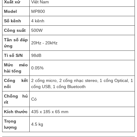
Xuất xứ
Việt Nam
Model
MP800
Số kênh
4 kênh
Công suất
500W
Tần số đáp
20Hz - 20kHz
ứng
Tỉ số S/N
98dB
Mức méo
0.05%
hài tổng
Cổng kết
2 cổng micro, 2 cổng nhạc stereo, 1 cổng Optical, 1
nối
cổng USB, 1 cổng Bluetooth
Chống hú
Có
rít
Kích thước
435 x 185 x 65 mm
Trọng
4.5 kg
lượng