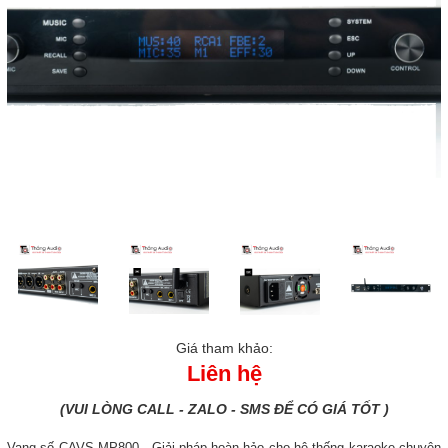
Giá tham khảo:
Liên hệ
(VUI LÒNG CALL - ZALO - SMS ĐỂ CÓ GIÁ TỐT )
Vang số CAVS MP800 - Giải pháp hoàn hảo cho hệ thống karaoke chuyên