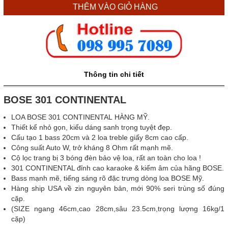
THÊM VÀO GIỎ HÀNG
Thông tin chi tiết
BOSE 301 CONTINENTAL
LOA BOSE 301 CONTINENTAL HÀNG MỸ.
Thiết kể nhỏ gọn, kiểu dáng sanh trọng tuyệt đẹp.
Cấu tạo 1 bass 20cm và 2 loa treble giấy 8cm cao cấp.
Công suất Auto W, trở kháng 8 Ohm rất mạnh mẽ.
Cộ lọc trang bị 3 bóng đèn bảo vệ loa, rất an toàn cho loa !
301 CONTINENTAL đỉnh cao karaoke & kiểm âm của hãng BOSE.
Bass mạnh mẽ, tiếng sáng rõ đặc trưng dòng loa BOSE Mỹ.
Hàng ship USA về zin nguyên bản, mới 90% seri trùng số đúng
cặp.
(SIZE ngang 46cm,cao 28cm,sâu 23.5cm,trọng lượng 16kg/1
cặp)