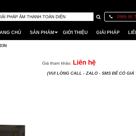
0989.95.
ANG CHỦ
SẢN PHẨM
GIỚI THIỆU
GIẢI PHÁP
LIÊ
03N
Liên hệ
Giá tham khảo:
(VUI LÒNG CALL - ZALO - SMS ĐỂ CÓ GIÁ 