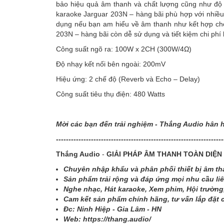
bảo hiệu quả âm thanh và chất lượng cũng như độ 
karaoke Jarguar 203N – hàng bãi phù hợp với nhiều
dụng nếu bạn am hiểu về âm thanh như kết hợp c
203N – hàng bãi còn dễ sử dụng và tiết kiệm chi ph
Công suất ngõ ra: 100W x 2CH (300W/4Ω)
Độ nhạy kết nối bên ngoài: 200mV
Hiệu ứng: 2 chế độ (Reverb và Echo – Delay)
Công suất tiêu thụ điện: 480 Watts
Mời các bạn đến trải nghiệm - Thắng Audio hân 
-------------------------------------------------------------------
Thắng Audio
-
GIẢI PHÁP ÂM THANH TOÀN DIỆN
Chuyên nhập khẩu và phân phối thiết bị âm tha
Sản phẩm trải rộng và đáp ứng mọi nhu cầu li
Nghe nhạc, Hát karaoke, Xem phim, Hội trường,
Cam kết sản phẩm chính hãng, tư vấn lắp đặt 
Đc: Ninh Hiệp - Gia Lâm - HN
Web: https://thang.audio/