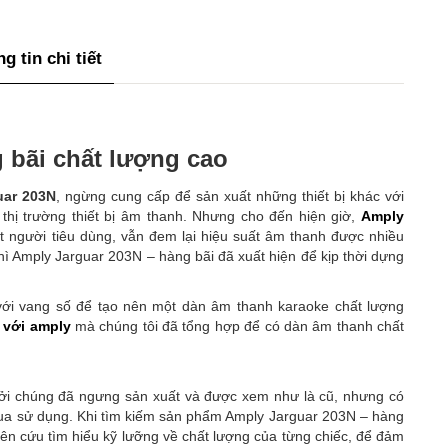
g tin chi tiết
 bãi chất lượng cao
uar 203N
, ngừng cung cấp để sản xuất những thiết bị khác với
 thị trường thiết bị âm thanh. Nhưng cho đến hiện giờ,
Amply
người tiêu dùng, vẫn đem lại hiệu suất âm thanh được nhiều
hì Amply Jarguar 203N – hàng bãi đã xuất hiện để kịp thời dựng
ới vang số để tạo nên một dàn âm thanh karaoke chất lượng
 với amply
mà chúng tôi đã tổng hợp để có dàn âm thanh chất
 bởi chúng đã ngưng sản xuất và được xem như là cũ, nhưng có
ua sử dụng. Khi tìm kiếm sản phẩm Amply Jarguar 203N – hàng
hiên cứu tìm hiểu kỹ lưỡng về chất lượng của từng chiếc, để đảm