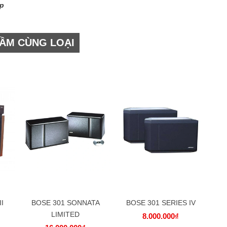
ep
ẦM CÙNG LOẠI
I
BOSE 301 SONNATA
BOSE 301 SERIES IV
B
LIMITED
8.000.000₫