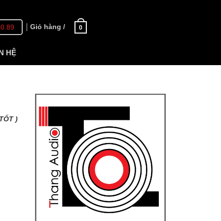
Giỏ hàng /
70.89
0
N HỆ
TỐT )