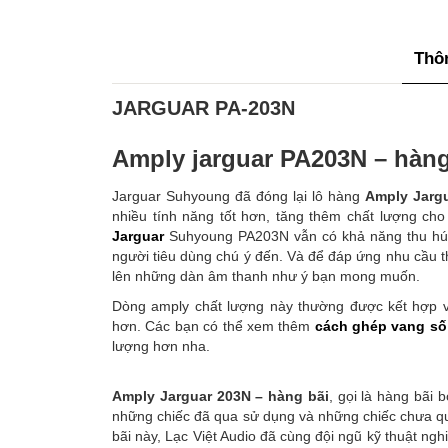
Thôn
JARGUAR PA-203N
Amply jarguar PA203N – hàng
Jarguar Suhyoung đã đóng lại lô hàng
Amply Jarg
nhiều tính năng tốt hơn, tăng thêm chất lượng cho
Jarguar
Suhyoung PA203N vẫn có khả năng thu hút 
người tiêu dùng chú ý đến. Và để đáp ứng nhu cầu t
lên những dàn âm thanh như ý bạn mong muốn.
Dòng amply chất lượng này thường được kết hợp v
hơn. Các bạn có thể xem thêm
cách ghép vang số
lượng hơn nha.
Amply Jarguar 203N – hàng bãi
, gọi là hàng bãi
những chiếc đã qua sử dụng và những chiếc chưa q
bãi này, Lạc Việt Audio đã cùng đội ngũ kỹ thuật ng