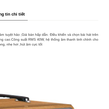
g tin chi tiết
 tuyệt hảo ,Giá bán hấp dẫn. Điều khiển và chọn bài hát trên
ợng cao.Công suất RMS 40W, hệ thống âm thanh tinh chỉnh cho
g, nhẹ hơi ,hút âm cực tốt