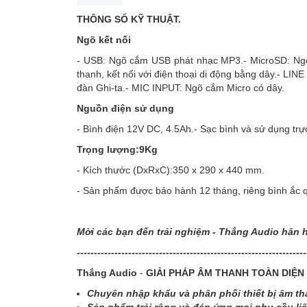
THÔNG SỐ KỸ THUẬT.
Ngõ kết nối
- USB: Ngõ cắm USB phát nhạc MP3.- MicroSD: Ng
thanh, kết nối với điện thoại di động bằng dây.- L
đàn Ghi-ta.- MIC INPUT: Ngõ cắm Micro có dây.
Nguồn điện sử dụng
- Bình điện 12V DC, 4.5Ah.- Sạc bình và sử dụng trự
Trọng lượng:9Kg
- Kích thước (DxRxC):350 x 290 x 440 mm.
- Sản phẩm được bảo hành 12 tháng, riêng bình ắc 
Mời các bạn đến trải nghiệm - Thắng Audio hân 
-------------------------------------------------------------------
Thắng Audio
-
GIẢI PHÁP ÂM THANH TOÀN DIỆN
Chuyên nhập khẩu và phân phối thiết bị âm tha