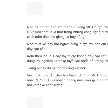
Nhỏ bé nhưng dàn âm thanh di động MB1 được trang 
DSP mới nhất là là một trong những công nghệ được 
cách mền dẻo cho giọng ca bay bổng.
Nhờ thiết kế này mà người dùng được trải nghiệm 
dây cao cấp
Kèm theo loa là 1 cây tay micro không dây cao cấp,
dùng trải nghiệm karaoke tuyệt vời nhất, hỗ trợ người 
Trang bị đầy đủ hệ thống cổng kết nối
Vượt trội hơn hẳn,Dàn âm thanh di động MB1 được t
nhạc MP3 từ USB nhanh chóng đơn giản giúp người 
hát karaoke chất lượng.