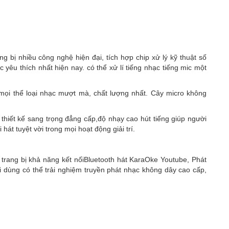
bị nhiều công nghệ hiện đại, tích hợp chip xử lý kỹ thuật số
yêu thích nhất hiện nay. có thể xử lí tiếng nhạc tiếng mic một
mọi thể loại nhạc mượt mà, chất lượng nhất. Cây micro không
 thiết kế sang trọng đẳng cấp,độ nhạy cao hút tiếng giúp người
hát tuyệt vời trong mọi hoạt động giải trí.
rang bị khả năng kết nốiBluetooth hát KaraOke Youtube, Phát
dùng có thể trải nghiệm truyền phát nhạc không dây cao cấp,