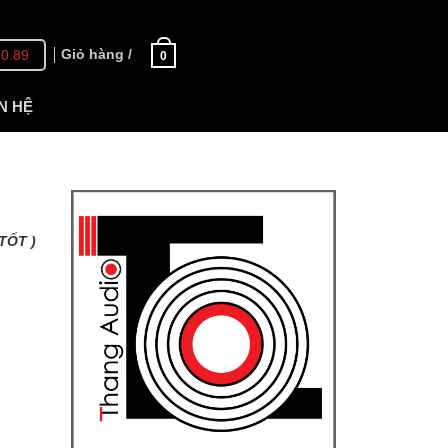
Giỏ hàng /
70.89
0
N HỆ
TỐT )