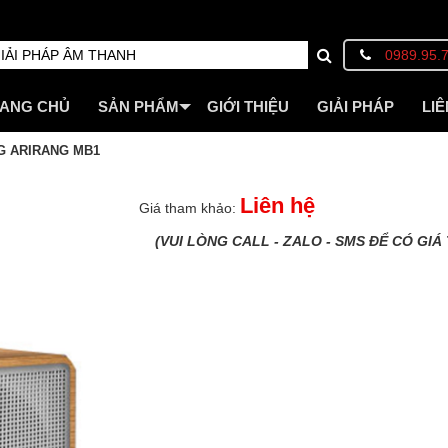
0989.95.
ANG CHỦ
SẢN PHẨM
GIỚI THIỆU
GIẢI PHÁP
LIÊ
G ARIRANG MB1
Liên hệ
Giá tham khảo:
(VUI LÒNG CALL - ZALO - SMS ĐỂ CÓ GIÁ 