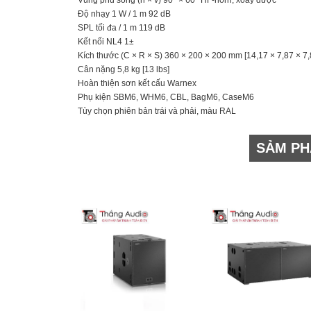
Độ nhạy 1 W / 1 m 92 dB
SPL tối đa / 1 m 119 dB
Kết nối NL4 1±
Kích thước (C × R × S) 360 × 200 × 200 mm [14,17 × 7,87 × 7,
Cân nặng 5,8 kg [13 lbs]
Hoàn thiện sơn kết cấu Warnex
Phụ kiện SBM6, WHM6, CBL, BagM6, CaseM6
Tùy chọn phiên bản trái và phải, màu RAL
SẢM PH