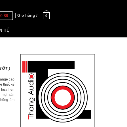
Giỏ hàng /
70.89
0
N HỆ
TỐT )
range cao
 thiết kế
6 hứa hẹn
c mọi sân
 thống âm