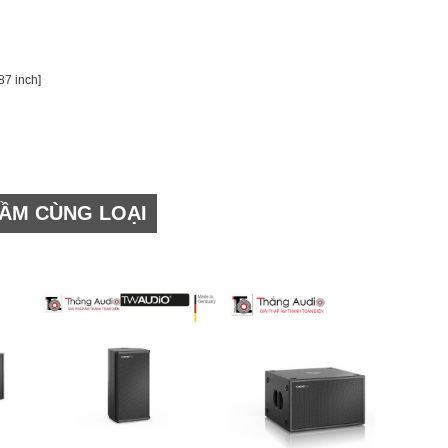
87 inch]
ẦM CÙNG LOẠI