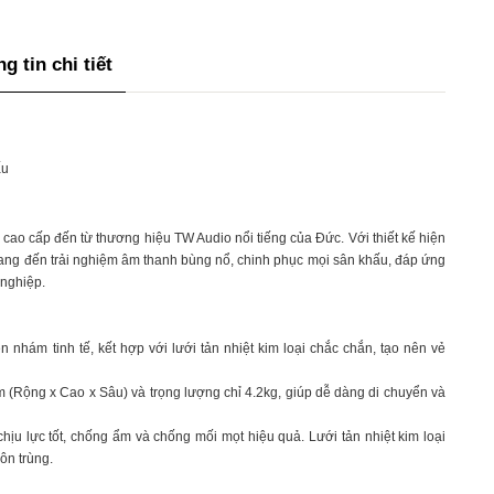
g tin chi tiết
ấu
cao cấp đến từ thương hiệu TW Audio nổi tiếng của Đức. Với thiết kế hiện
ng đến trải nghiệm âm thanh bùng nổ, chinh phục mọi sân khấu, đáp ứng
nghiệp.
 nhám tinh tế, kết hợp với lưới tản nhiệt kim loại chắc chắn, tạo nên vẻ
 (Rộng x Cao x Sâu) và trọng lượng chỉ 4.2kg, giúp dễ dàng di chuyển và
ịu lực tốt, chống ẩm và chống mối mọt hiệu quả. Lưới tản nhiệt kim loại
ôn trùng.