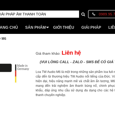
0989.95.
ANG CHỦ
SẢN PHẨM
GIỚI THIỆU
GIẢI PHÁP
LIÊ
O M6
Liên hệ
Giá tham khảo:
(VUI LÒNG CALL - ZALO - SMS ĐỂ CÓ GIÁ 
Loa TW Audio M6 là một trong những sản phẩm loa full-
cấp đến từ thương hiệu TW Audio nổi tiếng của Đức. Với
hiện đại, hiệu năng mạnh mẽ và chất âm ấn tượng, M
mang đến trải nghiệm âm thanh bùng nổ, chinh phụ
khấu, đáp ứng nhu cầu sử dụng đa dạng cho các hệ
thanh chuyên nghiệp.