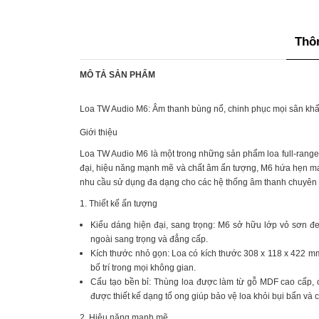
Thôn
MÔ TẢ SẢN PHẨM
Loa TW Audio M6: Âm thanh bùng nổ, chinh phục mọi sân kh
Giới thiệu
Loa TW Audio M6 là một trong những sản phẩm loa full-range 
đại, hiệu năng mạnh mẽ và chất âm ấn tượng, M6 hứa hẹn ma
nhu cầu sử dụng đa dạng cho các hệ thống âm thanh chuyên 
1. Thiết kế ấn tượng
Kiểu dáng hiện đại, sang trọng: M6 sở hữu lớp vỏ sơn đen
ngoài sang trọng và đẳng cấp.
Kích thước nhỏ gọn: Loa có kích thước 308 x 118 x 422 mm
bố trí trong mọi không gian.
Cấu tạo bền bỉ: Thùng loa được làm từ gỗ MDF cao cấp, ch
được thiết kế dạng tổ ong giúp bảo vệ loa khỏi bụi bẩn và c
2. Hiệu năng mạnh mẽ