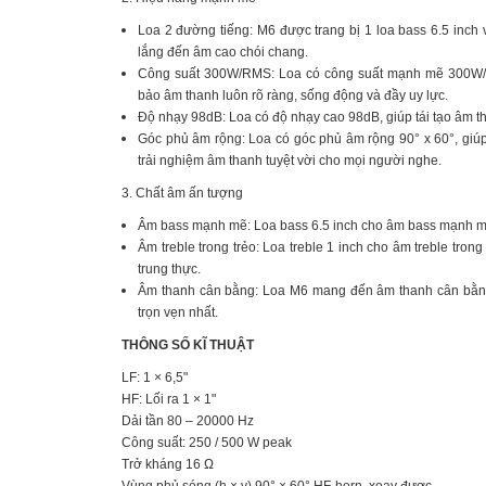
Loa 2 đường tiếng: M6 được trang bị 1 loa bass 6.5 inch 
lắng đến âm cao chói chang.
Công suất 300W/RMS: Loa có công suất mạnh mẽ 300W/R
bảo âm thanh luôn rõ ràng, sống động và đầy uy lực.
Độ nhạy 98dB: Loa có độ nhạy cao 98dB, giúp tái tạo âm tha
Góc phủ âm rộng: Loa có góc phủ âm rộng 90° x 60°, giú
trải nghiệm âm thanh tuyệt vời cho mọi người nghe.
3. Chất âm ấn tượng
Âm bass mạnh mẽ: Loa bass 6.5 inch cho âm bass mạnh mẽ,
Âm treble trong trẻo: Loa treble 1 inch cho âm treble trong 
trung thực.
Âm thanh cân bằng: Loa M6 mang đến âm thanh cân bằng
trọn vẹn nhất.
THÔNG SỐ KĨ THUẬT
LF: 1 × 6,5"
HF: Lối ra 1 × 1"
Dải tần 80 – 20000 Hz
Công suất: 250 / 500 W peak
Trở kháng 16 Ω
Vùng phủ sóng (h × v) 90° × 60° HF-horn, xoay được