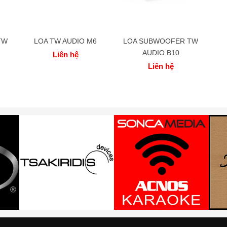
TW
LOA TW AUDIO M6
LOA SUBWOOFER TW
L
AUDIO B10
Liên hệ
Liên hệ