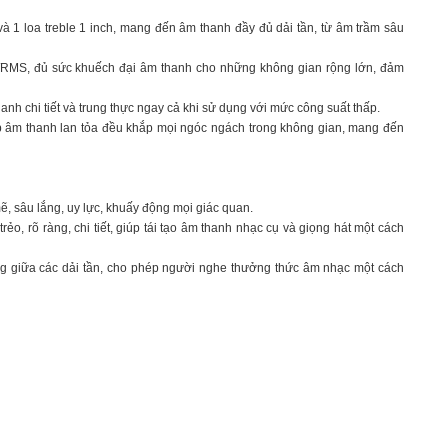
và 1 loa treble 1 inch, mang đến âm thanh đầy đủ dải tần, từ âm trầm sâu
MS, đủ sức khuếch đại âm thanh cho những không gian rộng lớn, đảm
nh chi tiết và trung thực ngay cả khi sử dụng với mức công suất thấp.
p âm thanh lan tỏa đều khắp mọi ngóc ngách trong không gian, mang đến
 sâu lắng, uy lực, khuấy động mọi giác quan.
trẻo, rõ ràng, chi tiết, giúp tái tạo âm thanh nhạc cụ và giọng hát một cách
 giữa các dải tần, cho phép người nghe thưởng thức âm nhạc một cách