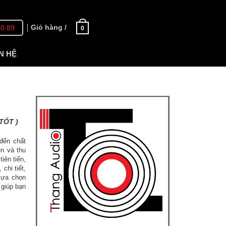
Giỏ hàng /
70.89
0
N HỆ
TỐT )
đến chất
n và thu
iên tiến,
chi tiết,
 lựa chọn
 giúp bạn