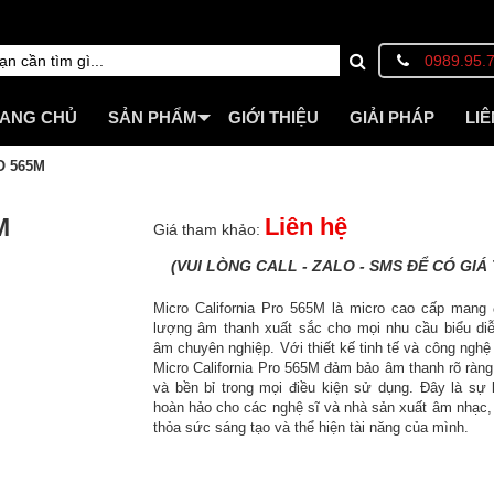
0989.95.
ANG CHỦ
SẢN PHẨM
GIỚI THIỆU
GIẢI PHÁP
LIÊ
O 565M
M
Liên hệ
Giá tham khảo:
(VUI LÒNG CALL - ZALO - SMS ĐỂ CÓ GIÁ 
Micro California Pro 565M là micro cao cấp mang 
lượng âm thanh xuất sắc cho mọi nhu cầu biểu diễ
âm chuyên nghiệp. Với thiết kế tinh tế và công nghệ t
Micro California Pro 565M đảm bảo âm thanh rõ ràng, 
và bền bỉ trong mọi điều kiện sử dụng. Đây là sự
hoàn hảo cho các nghệ sĩ và nhà sản xuất âm nhạc,
thỏa sức sáng tạo và thể hiện tài năng của mình.